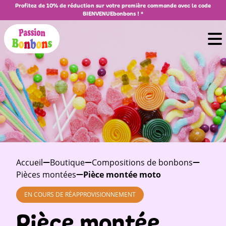
Profitez de 10% de réduction sur votre première commande avec le code
BIENVENUEbonbons ! *
Accueil
Boutique
Compositions de bonbons
Pièces montées
Pièce montée moto
EN COURS DE RÉAPPROVISIONNEMENT
Pièce montée