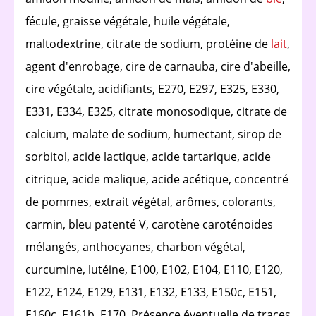
fécule, graisse végétale, huile végétale,
maltodextrine, citrate de sodium, protéine de
lait
,
agent d'enrobage, cire de carnauba, cire d'abeille,
cire végétale, acidifiants, E270, E297, E325, E330,
E331, E334, E325, citrate monosodique, citrate de
calcium, malate de sodium, humectant, sirop de
sorbitol, acide lactique, acide tartarique, acide
citrique, acide malique, acide acétique, concentré
de pommes, extrait végétal, arômes, colorants,
carmin, bleu patenté V, carotène caroténoides
mélangés, anthocyanes, charbon végétal,
curcumine, lutéine, E100, E102, E104, E110, E120,
E122, E124, E129, E131, E132, E133, E150c, E151,
E160c, E161b, E170, Présence éventuelle de traces