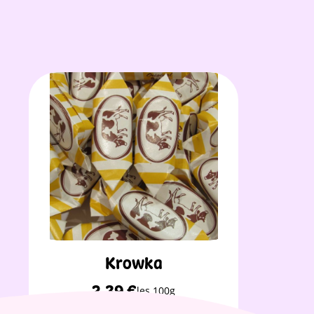
Krowka
2,39
€
les 100g