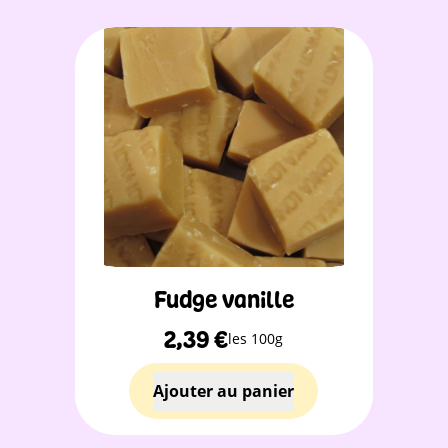
Fudge vanille
2,39
€
les 100g