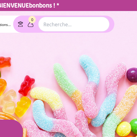
 BIENVENUEbonbons ! *
0
ions...