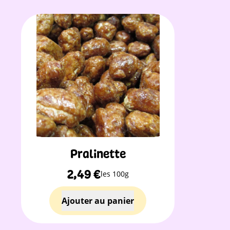
Pralinette
2,49
€
les 100g