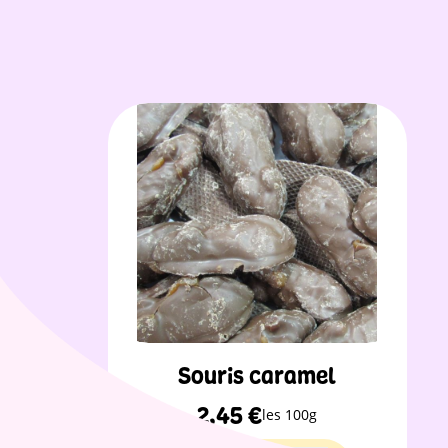
Souris caramel
2,45
€
les 100g