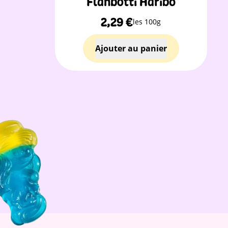
Flanbotti Haribo
2,29
€
les 100g