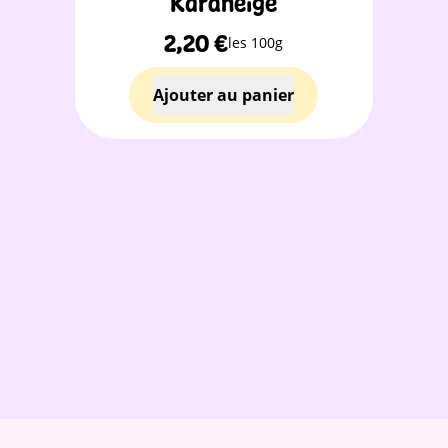
Karaneige
2,20
€
les 100g