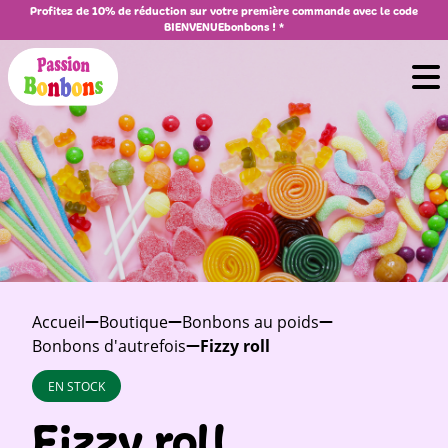
Profitez de 10% de réduction sur votre première commande avec le code
BIENVENUEbonbons ! *
Accueil
Boutique
Bonbons au poids
Bonbons d'autrefois
Fizzy roll
EN STOCK
Fizzy roll