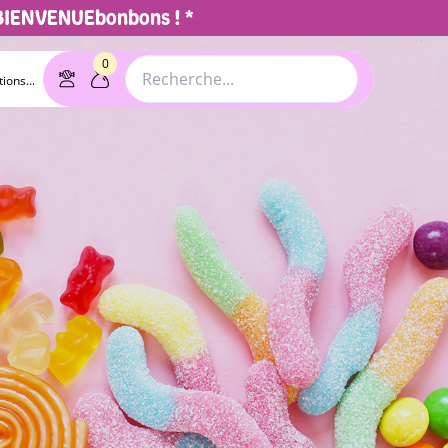
 BIENVENUEbonbons ! *
0
ions...