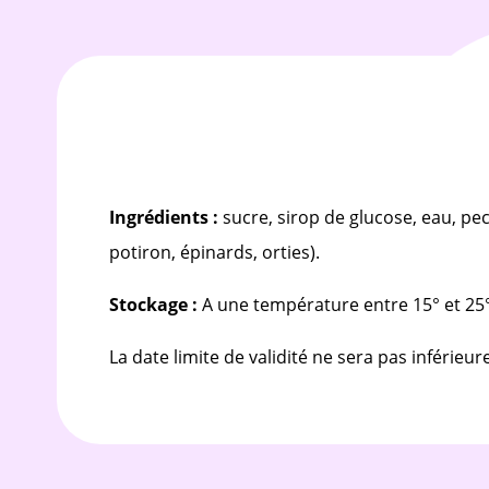
Ingrédients :
sucre, sirop de glucose, eau, pec
potiron, épinards, orties).
Stockage :
A une température entre 15° et 25°C
La date limite de validité ne sera pas inférieur