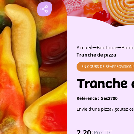
Accueil
Boutique
Bonb
Tranche de pizza
EN COURS DE RÉAPPROVISIO
Tranche 
Référence :
Ges2700
Envie d'une pizza? goutez ce
2,20
€
Prix TTC