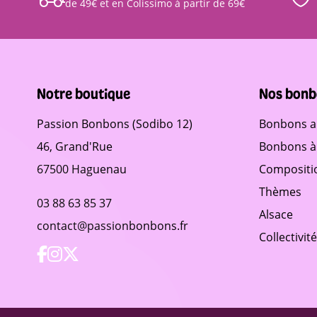
de 49€ et en Colissimo à partir de 69€
Notre boutique
Nos bonb
Passion Bonbons (Sodibo 12)
Bonbons a
46, Grand'Rue
Bonbons à 
67500 Haguenau
Compositi
Thèmes
03 88 63 85 37
Alsace
contact@passionbonbons.fr
Collectivit