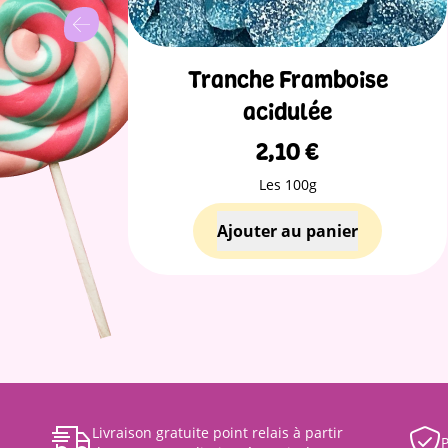
e
Tranche Framboise
acidulée
2,10
€
Les 100g
Livraison gratuite point relais à partir
P