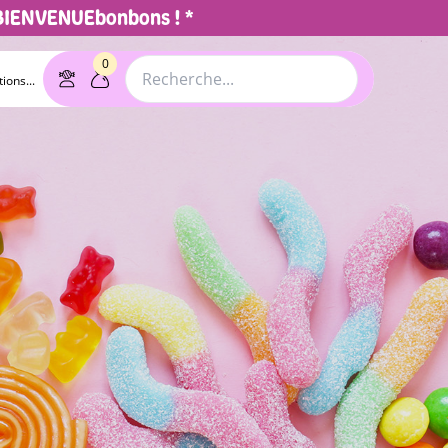
 BIENVENUEbonbons ! *
0
ions...