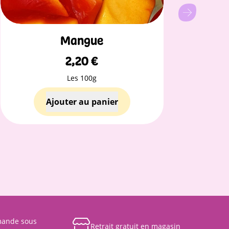
Mangue
2,20
€
Les 100g
mande sous
Retrait gratuit en magasin