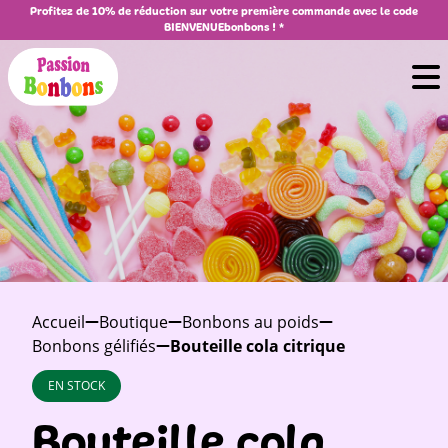
Profitez de 10% de réduction sur votre première commande avec le code
BIENVENUEbonbons ! *
Accueil
Boutique
Bonbons au poids
Bonbons gélifiés
Bouteille cola citrique
EN STOCK
Bouteille cola