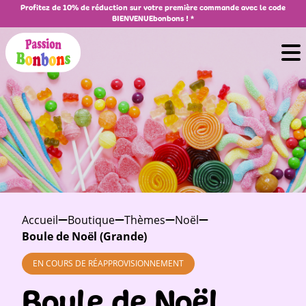
Profitez de 10% de réduction sur votre première commande avec le code
BIENVENUEbonbons ! *
Accueil
Boutique
Thèmes
Noël
Boule de Noël (Grande)
EN COURS DE RÉAPPROVISIONNEMENT
Boule de Noël