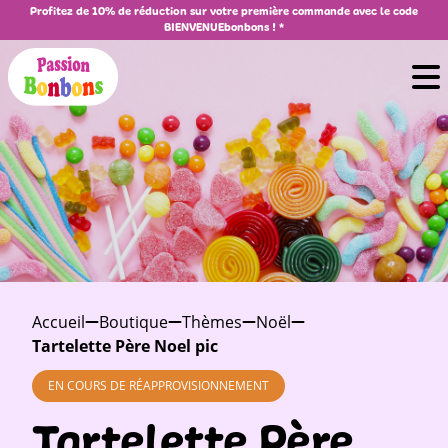
Profitez de 10% de réduction sur votre première commande avec le code
BIENVENUEbonbons ! *
Accueil
Boutique
Thèmes
Noël
Tartelette Père Noel pic
EN COURS DE RÉAPPROVISIONNEMENT
Tartelette Père