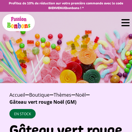
Profitez de 10% de réduction sur votre première commande avec le code
BIENVENUEbonbons ! *
Accueil
Boutique
Thèmes
Noël
Gâteau vert rouge Noël (GM)
EN STOCK
Gâteau vert rouge