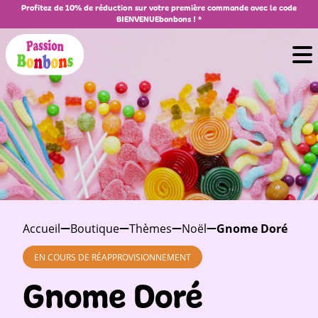
Profitez de 10% de réduction sur votre première commande avec le code
BIENVENUEbonbons ! *
Accueil
Boutique
Thèmes
Noël
Gnome Doré
EN COURS DE RÉAPPROVISIONNEMENT
Gnome Doré