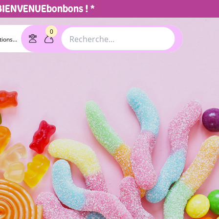
 BIENVENUEbonbons ! *
0
ions...