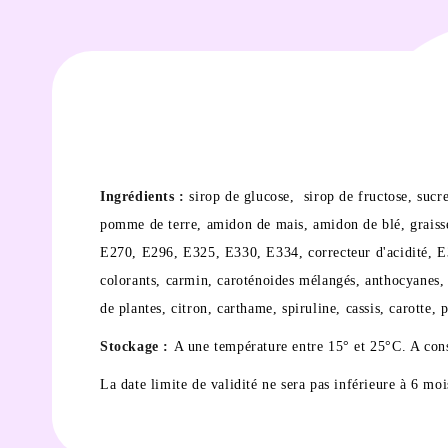
Ingrédients :
sirop de glucose, sirop de fructose, sucr
pomme de terre, amidon de mais, amidon de blé, graisse v
E270, E296, E325, E330, E334, correcteur d'acidité, E3
colorants, carmin, caroténoides mélangés, anthocyanes
de plantes, citron, carthame, spiruline, cassis, carotte
Stockage :
A une température entre 15° et 25°C. A conse
La date limite de validité ne sera pas inférieure à 6 moi