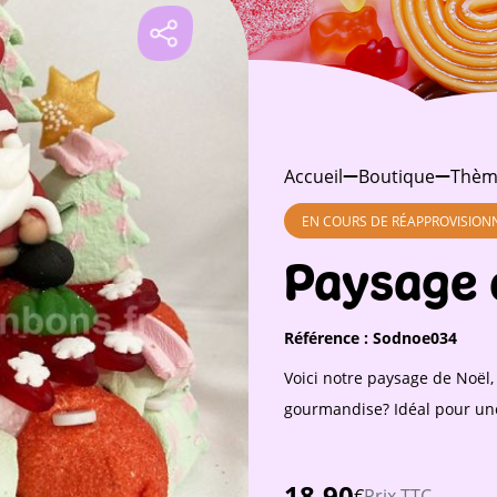
Accueil
Boutique
Thèm
EN COURS DE RÉAPPROVISIO
Paysage 
Référence :
Sodnoe034
Voici notre paysage de Noël, 
gourmandise? Idéal pour un
18,90
€
Prix TTC