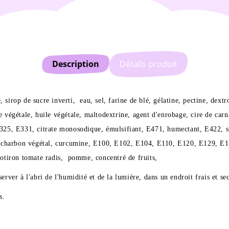
Description
Détails produit
e, sirop de sucre inverti, eau, sel, farine de blé, gélatine, pectine, d
égétale, huile végétale, maltodextrine, agent d'enrobage, cire de carnaub
25, E331, citrate monosodique, émulsifiant, E471, humectant, E422, siro
, charbon végétal, curcumine, E100, E102, E104, E110, E120, E129, E1
, potiron tomate radis, pomme, concentré de fruits,
rver à l'abri de l'humidité et de la lumière, dans un endroit frais et sec
s.